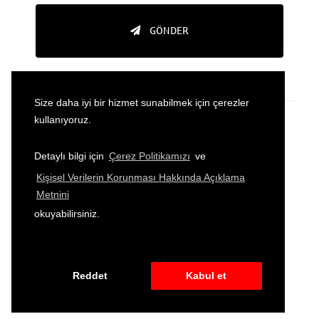
GÖNDER
Size daha iyi bir hizmet sunabilmek için çerezler
kullanıyoruz.
Detaylı bilgi için
Çerez Politikamızı
ve
Kişisel Verilerin Korunması Hakkında Açıklama
2026
© All Rights Reserved to Sparkassenstiftung
Metnini
Türkiye
okuyabilirsiniz.
GİZLİLİK POLİTİKASI
ŞARTLAR VE KOŞULLAR
SİTE HARİTASI
Reddet
Kabul et