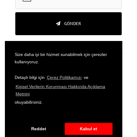
GÖNDER
Size daha iyi bir hizmet sunabilmek için çerezler
kullanıyoruz.
Detaylı bilgi için
Çerez Politikamızı
ve
Kişisel Verilerin Korunması Hakkında Açıklama
2026
© All Rights Reserved to Sparkassenstiftung
Metnini
Türkiye
okuyabilirsiniz.
GİZLİLİK POLİTİKASI
ŞARTLAR VE KOŞULLAR
SİTE HARİTASI
Reddet
Kabul et