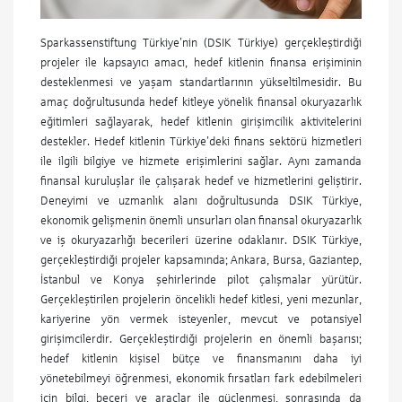
Sparkassenstiftung Türkiye’nin (DSIK Türkiye) gerçekleştirdiği
projeler ile kapsayıcı amacı, hedef kitlenin finansa erişiminin
desteklenmesi ve yaşam standartlarının yükseltilmesidir. Bu
amaç doğrultusunda hedef kitleye yönelik finansal okuryazarlık
eğitimleri sağlayarak, hedef kitlenin girişimcilik aktivitelerini
destekler. Hedef kitlenin Türkiye’deki finans sektörü hizmetleri
ile ilgili bilgiye ve hizmete erişimlerini sağlar. Aynı zamanda
finansal kuruluşlar ile çalışarak hedef ve hizmetlerini geliştirir.
Deneyimi ve uzmanlık alanı doğrultusunda DSIK Türkiye,
ekonomik gelişmenin önemli unsurları olan finansal okuryazarlık
ve iş okuryazarlığı becerileri üzerine odaklanır. DSIK Türkiye,
gerçekleştirdiği projeler kapsamında; Ankara, Bursa, Gaziantep,
İstanbul ve Konya şehirlerinde pilot çalışmalar yürütür.
Gerçekleştirilen projelerin öncelikli hedef kitlesi, yeni mezunlar,
kariyerine yön vermek isteyenler, mevcut ve potansiyel
girişimcilerdir. Gerçekleştirdiği projelerin en önemli başarısı;
hedef kitlenin kişisel bütçe ve finansmanını daha iyi
yönetebilmeyi öğrenmesi, ekonomik fırsatları fark edebilmeleri
için bilgi, beceri ve araçlar ile güçlenmesi, sonrasında da